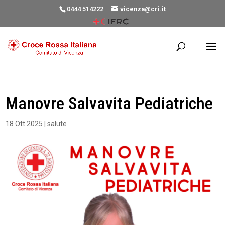
0444 514222
vicenza@cri.it
Manovre Salvavita Pediatriche
18 Ott 2025
|
salute