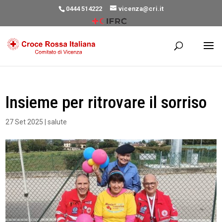
0444 514222
vicenza@cri.it
Insieme per ritrovare il sorriso
27 Set 2025
|
salute