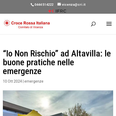
0444 514222
vicenza@cri.it
“Io Non Rischio” ad Altavilla: le
buone pratiche nelle
emergenze
10 Ott 2024
|
emergenze