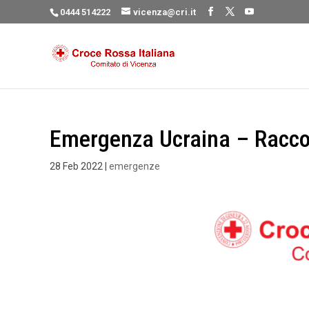
0444 514222
vicenza@cri.it
Emergenza Ucraina – Raccol
28 Feb 2022
|
emergenze