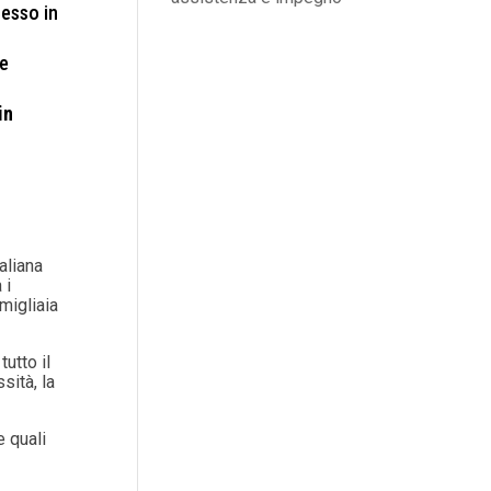
cesso in
te
in
aliana
 i
migliaia
utto il
sità, la
e quali