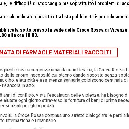
nale, le difficoltà di stoccaggio ma soprattutto i problemi di ac
eriale indicato qui sotto. La lista pubblicata è periodicamen
pubblicata sotto presso la sede della Croce Rossa di Vicenza 
9.00 alle ore 18.00.
NATA DI FARMACI E MATERIALI RACCOLTI
nseguenti gravi emergenze umanitarie in Ucraina, la Croce Rossa It
gno delle enormi necessità cui stanno dando risposta senza sosta
 cibo, elettricità e assistenza sanitaria colpiscono centinaia di 
-19 ancora in atto.
ni di conflitto, vista l’escalation delle violenze, ha bisogno di t
aiutate ogni giorno attraverso la fornitura di beni di prima neces
 essenziali per gli ospedali.
nvolti, la Croce Rossa continua uno stretto dialogo tra le parti all
tto internazionale umanitario.