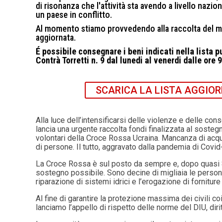
di risonanza che l'attività sta avendo a livello nazio
un paese in conflitto.
Al momento stiamo provvedendo alla raccolta del mat
aggiornata.
É possibile consegnare i beni indicati nella lista 
Contrà Torretti n. 9 dal lunedi al venerdi dalle ore 
SCARICA LA LISTA AGGIOR
Alla luce dell’intensificarsi delle violenze e delle co
lancia una urgente raccolta fondi finalizzata al soste
volontari della Croce Rossa Ucraina. Mancanza di acqua,
di persone. Il tutto, aggravato dalla pandemia di Covid
La Croce Rossa è sul posto da sempre e, dopo quasi 8 an
sostegno possibile. Sono decine di migliaia le persone 
riparazione di sistemi idrici e l’erogazione di forniture
Al fine di garantire la protezione massima dei civili coi
lanciamo l’appello di rispetto delle norme del DIU, diri