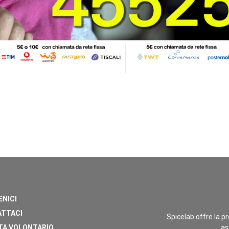
ENICI
TTACI
Spicelab offre la pr
TA VOLONTARIO
as