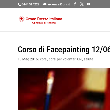
0444 514222
vicenza@cri.it
Corso di Facepainting 12/0
13 Mag 2016
|
corsi
,
corsi per volontari CRI
,
salute