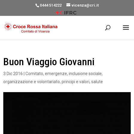
0444 514222
vicenza@cri.it
Buon Viaggio Giovanni
3 Dic 2016
|
Comitato
,
emergenze
,
inclusione sociale
,
organizzazione e volontariato
,
principi e valori
,
salute